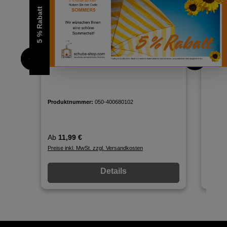
5 % Rabatt
Isolierplatte 600x450x40mm
Isoli
(druckfest) Foamglas
(druc
Produktnummer:
050-400680102
Produ
Regulärer Preis:
Regulä
Ab
11,99 €
Ab
70
Preise inkl. MwSt. zzgl. Versandkosten
Preise 
Details