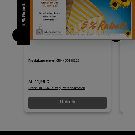
5 % Rabatt
Isolierplatte 600x450x40mm
Isoli
(druckfest) Foamglas
(druc
Produktnummer:
050-400680102
Produ
Regulärer Preis:
Regulä
Ab
11,99 €
Ab
70
Preise inkl. MwSt. zzgl. Versandkosten
Preise 
Details